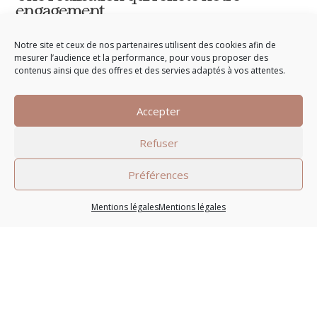
engagement
Chez Cuisines de l’Erdre, cuisiniste passionné basé dans
Notre site et ceux de nos partenaires utilisent des cookies afin de
l’ouest de la France, chaque projet est une occasion de
mesurer l’audience et la performance, pour vous proposer des
mettre en valeur notre savoir-faire artisanal et notre sens
contenus ainsi que des offres et des servies adaptés à vos attentes.
du détail. Nous remercions chaleureusement nos clients
pour leur confiance et leur implication dans ce projet.
C’est grâce à eux que nous pouvons donner le meilleur
Accepter
dans chacune de nos réalisations.
Refuser
Un cuisiniste, une cuisine, un art de vivre.
Préférences
RETOUR AUX PROJETS
Mentions légales
Mentions légales
COORDONNÉES