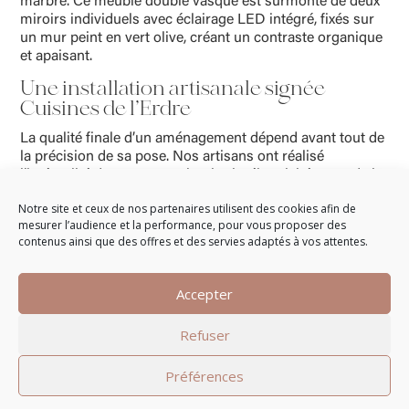
marbre. Ce meuble double vasque est surmonté de deux
miroirs individuels avec éclairage LED intégré, fixés sur
un mur peint en vert olive, créant un contraste organique
et apaisant.
Une installation artisanale signée
Cuisines de l’Erdre
La qualité finale d’un aménagement dépend avant tout de
la précision de sa pose. Nos artisans ont réalisé
l’intégralité des travaux : plomberie, électricité, pose de la
faïence et installation du mobilier. Chaque joint de
Notre site et ceux de nos partenaires utilisent des cookies afin de
carrelage et chaque raccordement a été traité avec une
mesurer l’audience et la performance, pour vous proposer des
rigueur artisanale.
contenus ainsi que des offres et des servies adaptés à vos attentes.
Remerciement
Accepter
Nous tenons à remercier chaleureusement nos clients du
Cellier pour la confiance qu’ils nous ont témoignée tout
au long de cette aventure. C’est un honneur pour nous
Refuser
d’avoir pu transformer leur vision en cette pièce
d’exception qui valorise durablement leur patrimoine en
Préférences
Loire-Atlantique.