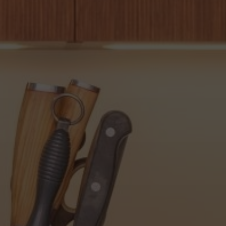
Créateur
d’espaces à
vivre
CUISINE
•
SALLE DE BAIN
•
DRESSING