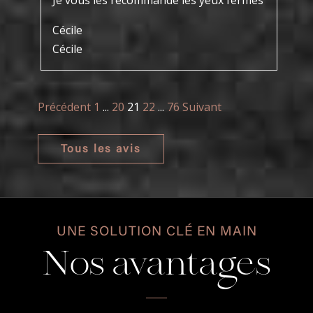
Je vous les recommande les yeux fermés
Cécile
Cécile
Navigation
Page
Page
Page
Page
Page
Précédent
1
...
20
21
22
...
76
Suivant
Site
Reviews
Tous les avis
UNE SOLUTION CLÉ EN MAIN
Nos avantages