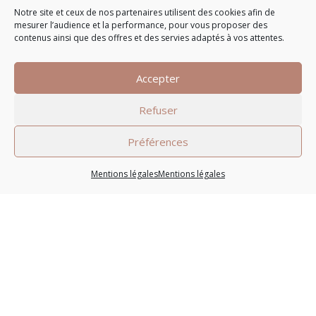
En savoir plus
Notre site et ceux de nos partenaires utilisent des cookies afin de
mesurer l’audience et la performance, pour vous proposer des
contenus ainsi que des offres et des servies adaptés à vos attentes.
Accepter
Refuser
3 ANS DE GARANTIE SUR LE
GROUPE BSH
Préférences
(Bosh, Siemens, Neff, Gaggenau)
Mentions légales
Mentions légales
VOTRE PROJET CUISINE
Les étapes clés